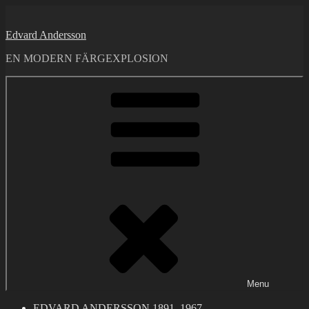
Skip
to
Edvard Andersson
content
EN MODERN FÄRGEXPLOSION
Menu
EDVARD ANDERSSON 1891–1967