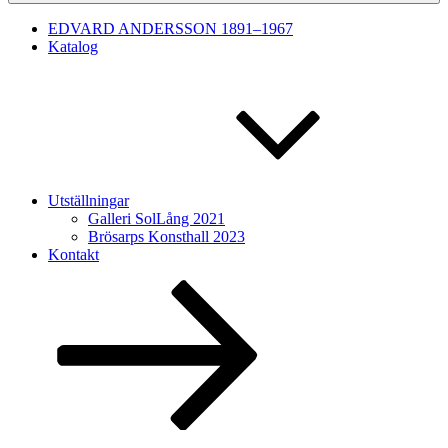
EDVARD ANDERSSON 1891–1967
Katalog
Utställningar
Galleri SolLång 2021
Brösarps Konsthall 2023
Kontakt
Scroll
down
to
content