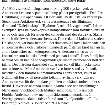
internationella avantgardet, som Andersson aktivt följde.
År 1956 visades så många som omkring 500 stycken verk av
Andersson i en stor separatutställning på det prestigefulla “Den Frie
Udstillning” i Köpenhamn. Ett stort antal av de utställda verken på
Stockholms Auktionsverk var representerade i utställningen,
däribland “Kalejdoskop”, “Rythmus”, och “Havsgeometri”. I de tre
exemplen syns kalejdoskopiska kompositioner som förvillar känslan
av tid och rum och förvrider det konkreta med det abstrakta. Skåne
var och förblev Anderssons hemvist. Den redan då kulturella staden
Helsingborg var hans hemort, i det dramatiska Hovs Hallar hade han
en sommarateljé och i fiskebyn Knäbäck på Österlen knöt han an till
andra konstnärer och kulturpersoner. Andersson var en av de
konstnärer som faktiskt “levde med pennan i hand”. Hans familj har
berättat om att han på söndagsmiddagar liksom promenader höll den
igång. Det ihärdiga skapandet vittnar om ett kall lika mycket som
om ett intresse. Men Andersson var även intresserad av filosofi,
matematik och framför allt människorna i hans närhet, vilket är
tydligt i ett försök till personlig tolkning av hans verk. Edvard
Andersson var för den bredare publiken en okänd storhet under sin
livstid. Utöver de nämnda utställningarna hade han utställningar i
bland annat Stockholm och Malmö, samt postumt i Paris och
Florida. Andersson blev mer uppmärksammad utomlands än i
Sverige genom ledande tidskrifter såsom “La Quotidienne”, “Le
Peintre”,” Nouveaux Jours” och “La Revue”.