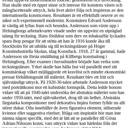
Han skulle med ett öppet sinne och intresse för konstens väsen och
mångfacetterade uttryck, hela livet aktivt följa och inspireras av den
internationella konstscenen. Resultatet är ett effektfullt oeuvre av en
säker och experimentell modernist. Konstnären Edvard Andersson
är värdig att lyftas fram och beundra. Andersson som växte upp i
Helsingborgs arbetarkvarter visade under sin uppväxt en utpräglad
talang för teckning. Hans föräldrar som drev en tobaksaffär lyckades
spara ihop pengar för att stötta att han år 1916 kunde åka till
Stockholm för att utbilda sig till teckningslärare på Högre
Konstindustriella Skolan, idag Konstfack. 1918, 27 år gammal, hade
Andersson sin första utställning på Killbergs konstsalong i
Helsingborg. Efter examen i huvudstaden började han verka som
teckningslärare. Yrket skulle han hålla fast vid parallellt med sitt
konstnärskap vilket möjliggjorde ett kravlöst och mindre ekonomiskt
pressat förhållningssätt till måleriet. Resultatet blev ett fritt och
självständigt uttryck. På 1920-30-talen arbetade Andersson mycket
med porträttkonst mot ett kubistiskt formspråk. Detta ledde honom
vidare till att på 1940-talet undersöka det abstrakta måleriet som han
under 1950-talet, med självsäkerhet, drog till sin helhet. Abstrakta
färgstarka kompositioner med dekorativa linjära former fyllde nu allt
större dukar. Ofta innehåller de även figurativa element, stiliserade
kvinnor eller suggestiva rörelser. Ifråga om inspiratör bör man inte
nämna någon specifik, med det är lätt att se paralleller till Gösta
Adrian-Nilssons konst, vars uttryck vidare kan härledas från det