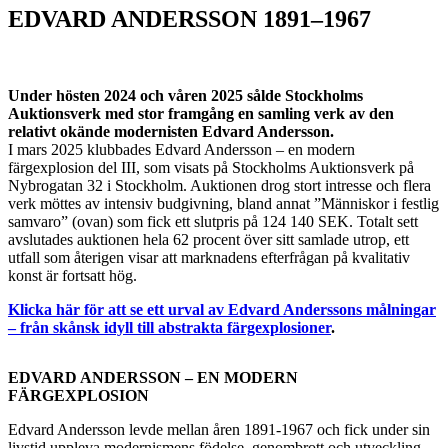
EDVARD ANDERSSON 1891–1967
Under hösten 2024 och våren 2025 sålde Stockholms
Auktionsverk med stor framgång en samling verk av den
relativt okände modernisten Edvard Andersson.
I mars 2025 klubbades Edvard Andersson – en modern
färgexplosion del III, som visats på Stockholms Auktionsverk på
Nybrogatan 32 i Stockholm. Auktionen drog stort intresse och flera
verk möttes av intensiv budgivning, bland annat ”Människor i festlig
samvaro” (ovan) som fick ett slutpris på 124 140 SEK. Totalt sett
avslutades auktionen hela 62 procent över sitt samlade utrop, ett
utfall som återigen visar att marknadens efterfrågan på kvalitativ
konst är fortsatt hög.
Klicka här för att se ett urval av Edvard Anderssons målningar
– från skånsk idyll till abstrakta färgexplosioner
.
EDVARD ANDERSSON – EN MODERN
FÄRGEXPLOSION
Edvard Andersson levde mellan åren 1891-1967 och fick under sin
livstid uppleva modernismens födelse, genombrott och utveckling.